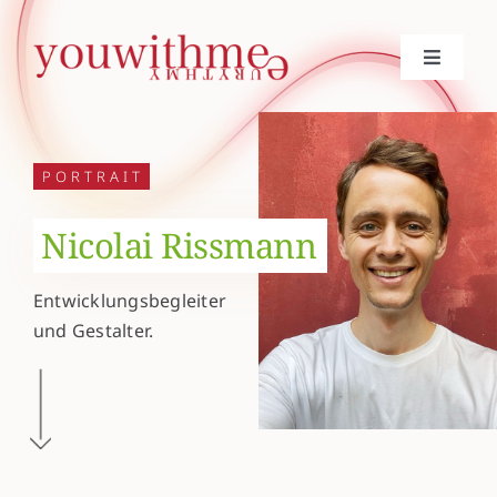
Skip
to
Toggle
content
Navigat
betriebseurythmie
PORTRAIT
heileurythmie
Nicolai Rissmann
noëmi böken
Entwicklungsbegleiter
und Gestalter.
projekte
journal
kontakt