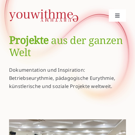
Skip
to
Toggle
content
Navigat
betriebseurythmie
Projekte
aus der ganzen
Welt
heileurythmie
Dokumentation und Inspiration:
noëmi böken
Betriebseurythmie, pädagogische Eurythmie,
künstlerische und soziale Projekte weltweit.
projekte
journal
kontakt