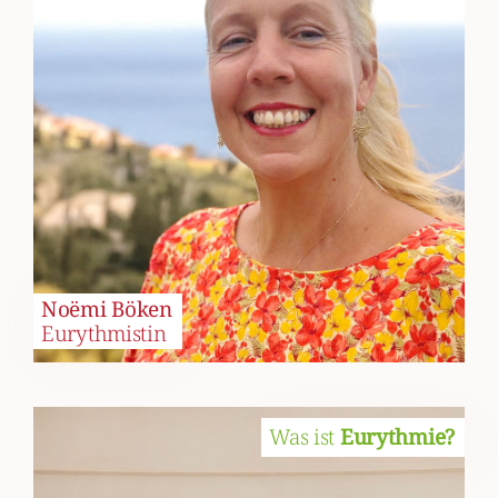
Noëmi Böken
Eurythmistin
Was ist
Eurythmie?