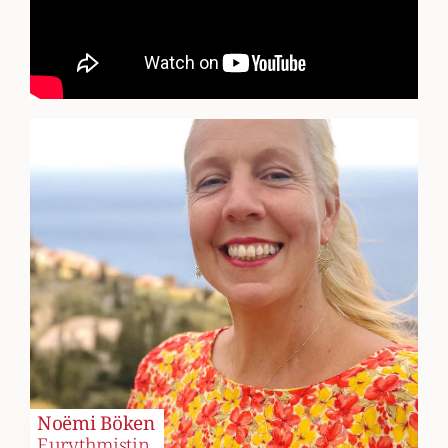
Noëmi Böken
Eurythmistin