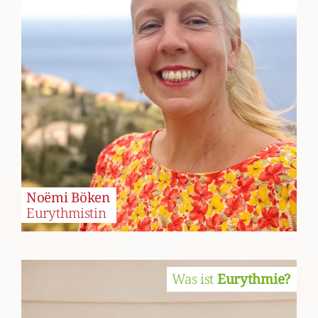
Noëmi Böken
Eurythmistin
Was ist
Eurythmie?