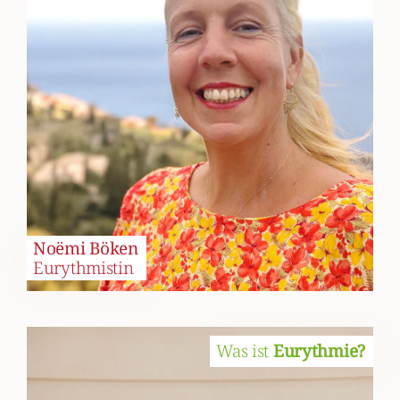
Noëmi Böken
Eurythmistin
Was ist
Eurythmie?